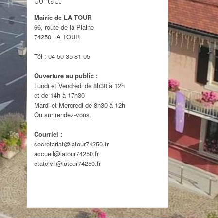
Mairie de LA TOUR
CIMETIÈRE
66, route de la Plaine
74250 LA TOUR
ORDURES MÉNAGÈRES
Tél : 04 50 35 81 05
TRANSPORT
Ouverture au public :
Lundi et Vendredi de 8h30 à 12h
N° UTILES
et de 14h à 17h30
Mardi et Mercredi de 8h30 à 12h
HÔPITAL DUFRESNES-
Ou sur rendez-vous.
SOMMEILLER
Courriel :
secretariat@latour74250.fr
accueil@latour74250.fr
etatcivil@latour74250.fr