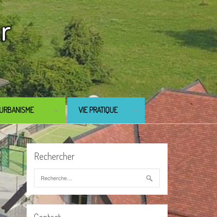
URBANISME
VIE PRATIQUE
PLU
DÉMARCHES
ADMINISTRATIVES
Rechercher
LOCATION DE SALLE
Rechercher :
ASSOCIATIONS
BIBLIOTHÈQUE
Contact