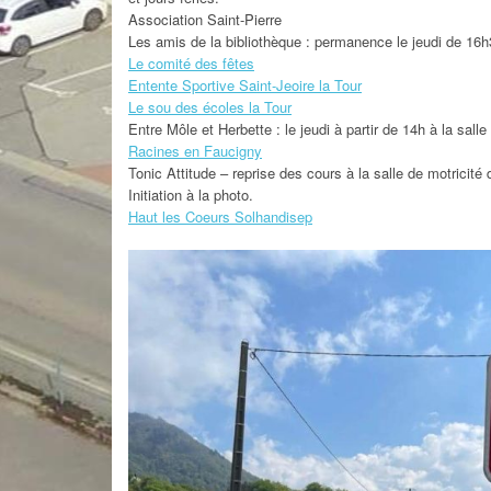
Association Saint-Pierre
Les amis de la bibliothèque : permanence le jeudi de 16
INTERCOMMUNALITÉ
Le comité des fêtes
Entente Sportive Saint-Jeoire la Tour
GALERIE PHOTO
Le sou des écoles la Tour
Entre Môle et Herbette : le jeudi à partir de 14h à la salle
Racines en Faucigny
Tonic Attitude – reprise des cours à la salle de motricité
Initiation à la photo.
Haut les Coeurs Solhandisep