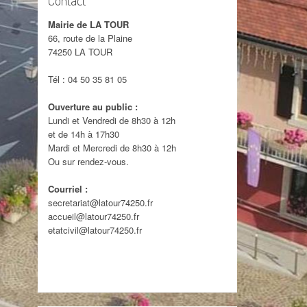
Mairie de LA TOUR
CIMETIÈRE
66, route de la Plaine
74250 LA TOUR
ORDURES MÉNAGÈRES
Tél : 04 50 35 81 05
TRANSPORT
Ouverture au public :
Lundi et Vendredi de 8h30 à 12h
N° UTILES
et de 14h à 17h30
Mardi et Mercredi de 8h30 à 12h
HÔPITAL DUFRESNES-
Ou sur rendez-vous.
SOMMEILLER
Courriel :
secretariat@latour74250.fr
accueil@latour74250.fr
etatcivil@latour74250.fr