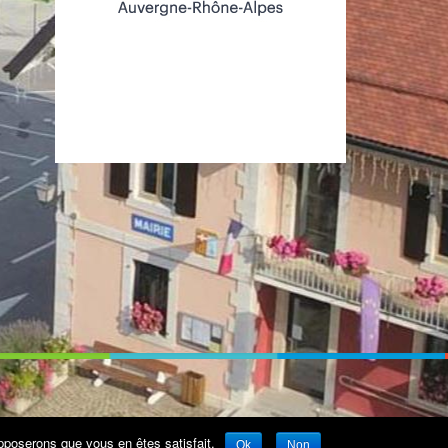
upposerons que vous en êtes satisfait.
Ok
Non