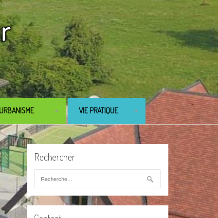
URBANISME
VIE PRATIQUE
PLU
DÉMARCHES
ADMINISTRATIVES
Rechercher
LOCATION DE SALLE
Rechercher :
ASSOCIATIONS
BIBLIOTHÈQUE
Contact