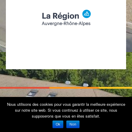
Mentions Légales
© 2026 Commune de La Tour
Nous utilisons des cookies pour vous garantir la meilleure expérience
Thème Patus par
FameThemes
sur notre site web. Si vous continuez à utiliser ce site, nous
supposerons que vous en êtes satisfait.
Ok
Non